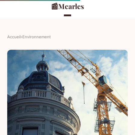
📰
Mcarles
Accueil
›
Environnement