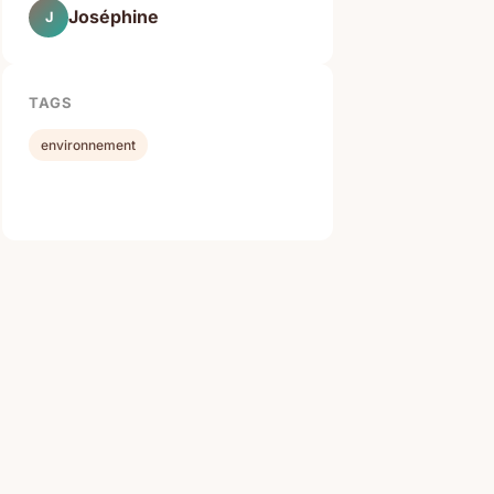
Joséphine
J
TAGS
environnement