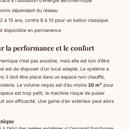
ce à l’utilisation d’énergie aérothermique
 moins dépendant du réseau
 à 15 ans, contre 8 à 10 pour un ballon classique
st disponible en permanence
r la performance et le confort
namique n’est pas anodine, mais elle est loin d’être
iel est de disposer d’un local adapté. Le système a
onc il doit être placé dans un espace non chauffé,
derie. Le volume requis est d’au moins
20 m³
pour
’espace est trop petit, la machine risque de puiser
t son efficacité. Une gaine d’air extérieur peut alors
hnique
i à l’abri des gelées extrêmes si l’appareil fonctionne