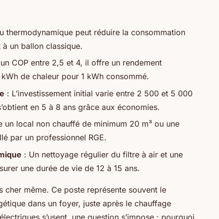
au thermodynamique peut réduire la consommation
t à un ballon classique.
un COP entre 2,5 et 4, il offre un rendement
 4 kWh de chaleur pour 1 kWh consommé.
ue
: L’investissement initial varie entre 2 500 et 5 000
 s’obtient en 5 à 8 ans grâce aux économies.
ite un local non chauffé de minimum 20 m³ ou une
allé par un professionnel RGE.
amique
: Un nettoyage régulier du filtre à air et une
surer une durée de vie de 12 à 15 ans.
rès cher même. Ce poste représente souvent le
tique dans un foyer, juste après le chauffage
 électriques s’usent, une question s’impose : pourquoi