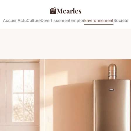
📰
Mcarles
Accueil
Actu
Culture
Divertissement
Emploi
Environnement
Société