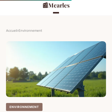
📰
Mcarles
Accueil
›
Environnement
ENVIRONNEMENT