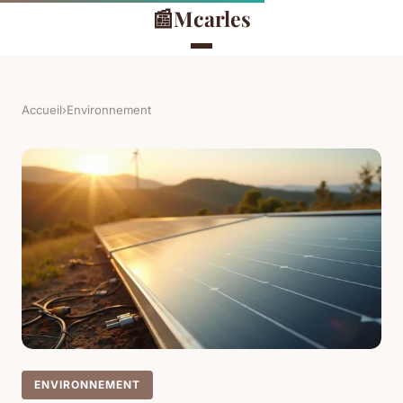
📰
Mcarles
Accueil
›
Environnement
ENVIRONNEMENT