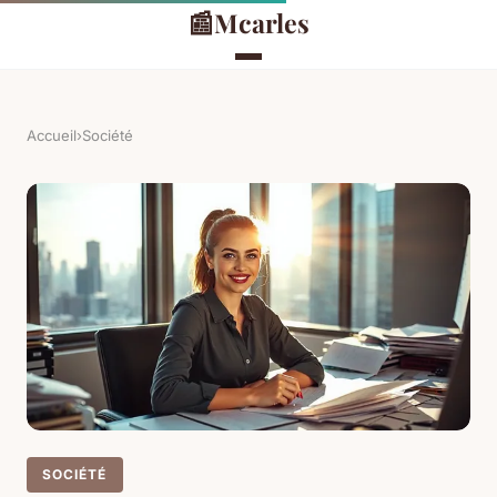
📰
Mcarles
Accueil
›
Société
SOCIÉTÉ