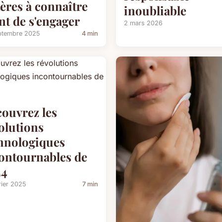
tères à connaître
inoubliable
nt de s'engager
2 mars 2026
ptembre 2025
4 min
ouvrez les
olutions
hnologiques
ontournables de
24
rier 2025
7 min