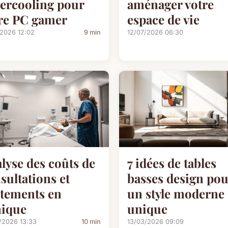
ercooling pour
aménager votre
re PC gamer
espace de vie
/2026 12:02
9 min
12/07/2026 06:30
lyse des coûts de
7 idées de tables
sultations et
basses design pou
itements en
un style moderne
nique
unique
/2026 13:33
10 min
13/03/2026 09:09