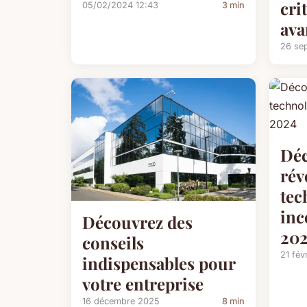
cri
05/02/2024 12:43
3 min
ava
26 se
Déc
rév
tec
inc
Découvrez des
20
conseils
21 fév
indispensables pour
votre entreprise
16 décembre 2025
8 min