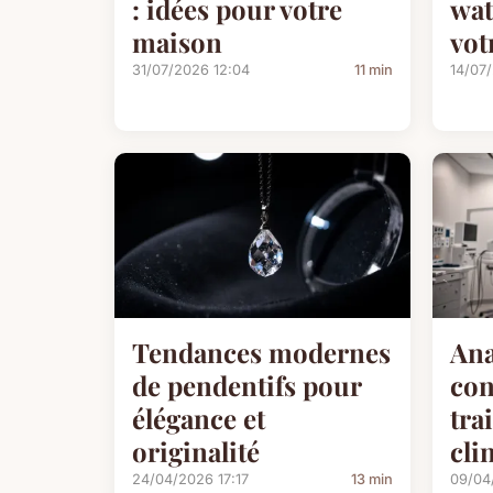
: idées pour votre
wat
maison
vot
31/07/2026 12:04
11 min
14/07
Tendances modernes
Ana
de pendentifs pour
con
élégance et
tra
originalité
cli
24/04/2026 17:17
13 min
09/04