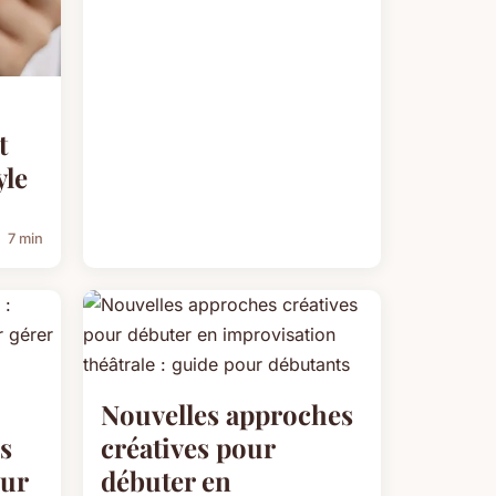
t
yle
7 min
Nouvelles approches
ls
créatives pour
our
débuter en