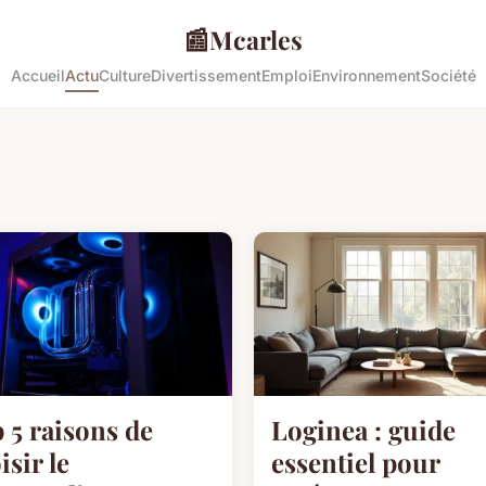
📰
Mcarles
Accueil
Actu
Culture
Divertissement
Emploi
Environnement
Société
 5 raisons de
Loginea : guide
isir le
essentiel pour