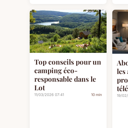
Top conseils pour un
Abo
camping éco-
les
responsable dans le
pro
Lot
tél
11/03/2026 07:41
10 min
19/02