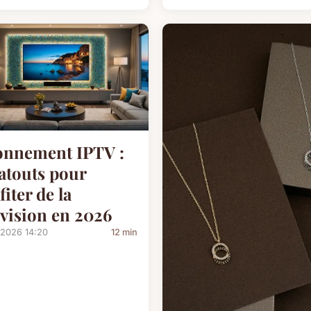
nnement IPTV :
 atouts pour
fiter de la
évision en 2026
/2026 14:20
12 min