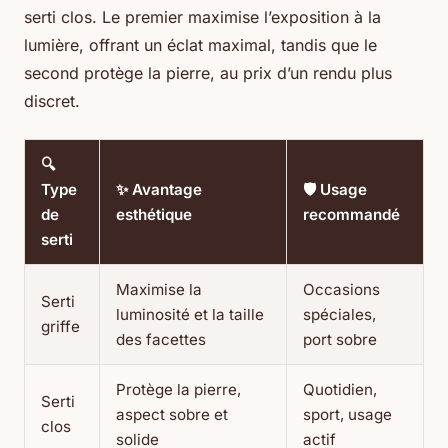
serti clos. Le premier maximise l’exposition à la
lumière, offrant un éclat maximal, tandis que le
second protège la pierre, au prix d’un rendu plus
discret.
🔍
Type
✨ Avantage
🛡️ Usage
de
esthétique
recommandé
serti
Maximise la
Occasions
Serti
luminosité et la taille
spéciales,
griffe
des facettes
port sobre
Protège la pierre,
Quotidien,
Serti
aspect sobre et
sport, usage
clos
solide
actif