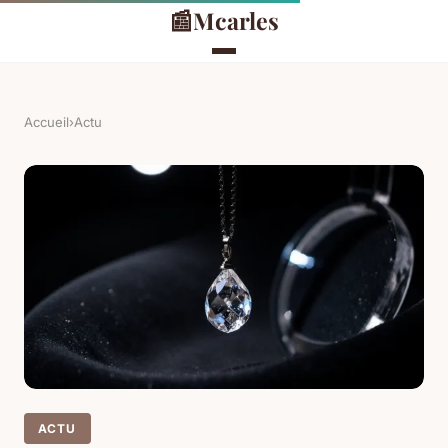
📰
Mcarles
Accueil
›
Actu
ACTU