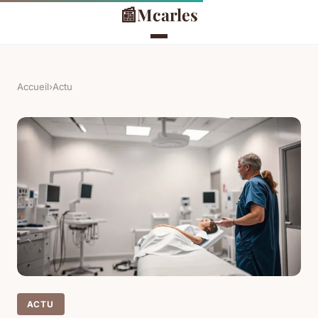
📰
Mcarles
Accueil
›
Actu
ACTU