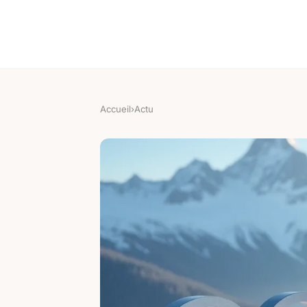
Accueil
›
Actu