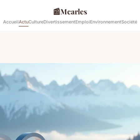
📰
Mcarles
Accueil
Actu
Culture
Divertissement
Emploi
Environnement
Société