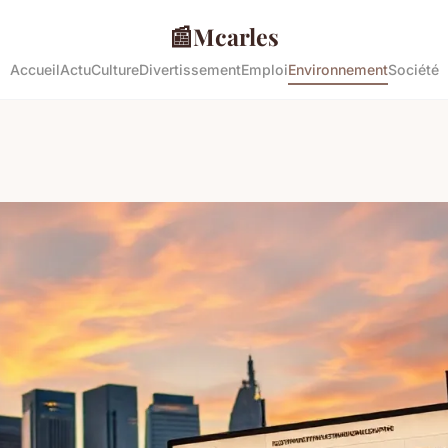
📰
Mcarles
Accueil
Actu
Culture
Divertissement
Emploi
Environnement
Société