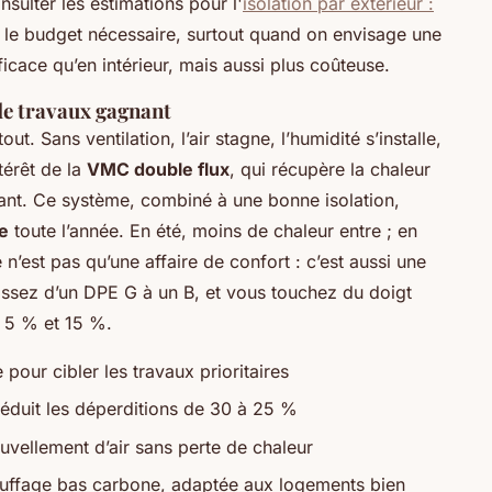
nsulter les estimations pour l'
isolation par extérieur :
r le budget nécessaire, surtout quand on envisage une
ficace qu’en intérieur, mais aussi plus coûteuse.
 de travaux gagnant
ut. Sans ventilation, l’air stagne, l’humidité s’installe,
térêt de la
VMC double flux
, qui récupère la chaleur
ntrant. Ce système, combiné à une bonne isolation,
e
toute l’année. En été, moins de chaleur entre ; en
n’est pas qu’une affaire de confort : c’est aussi une
assez d’un DPE G à un B, et vous touchez du doigt
e 5 % et 15 %.
 pour cibler les travaux prioritaires
réduit les déperditions de 30 à 25 %
uvellement d’air sans perte de chaleur
auffage bas carbone, adaptée aux logements bien