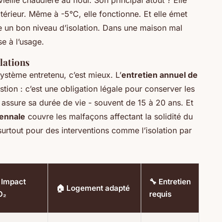
eille chaudière au fioul. Son principal atout ? Elle
xtérieur. Même à -5°C, elle fonctionne. Et elle émet
 un bon niveau d’isolation. Dans une maison mal
se à l’usage.
lations
ystème entretenu, c’est mieux. L’
entretien annuel de
tion : c’est une obligation légale pour conserver les
i assure sa durée de vie - souvent de 15 à 20 ans. Et
cennale
couvre les malfaçons affectant la solidité du
 surtout pour des interventions comme l’isolation par
 Impact
🔧 Entretien
🏠 Logement adapté
O₂
requis