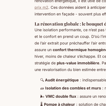
rénovation énergétique, il est utile de co
prix m2
. Ces données aident à anticipe
intervention en façade - souvent plus ef
La rénovation globale : le bouquet
Une isolation performante, ce n’est pas to
et le confort en prend un coup. D’où l’in
de l’air extrait pour préchauffer l’air e
assure un
confort thermique homogèn
hiver, moins de chaleur s’échappe. Et ce 
stratégie de
plus-value immobilière
. P
une revalorisation du bien estimée entr
🔍
Audit énergétique
: indispensable
🧱
Isolation des combles et murs
: 
🌬️
VMC double flux
: assure un reno
🌡️
Pompe à chaleur
: solution de ch