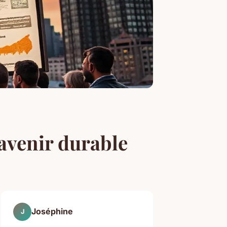
 avenir durable
Joséphine
J