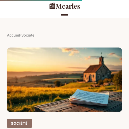
📰
Mcarles
Accueil
›
Société
SOCIÉTÉ