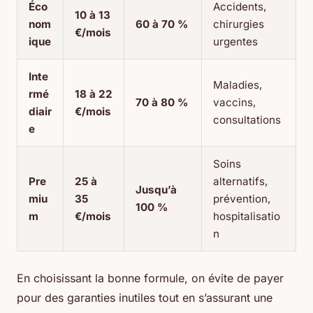
Éco
Accidents,
10 à 13
nom
60 à 70 %
chirurgies
€/mois
ique
urgentes
Inte
Maladies,
rmé
18 à 22
70 à 80 %
vaccins,
diair
€/mois
consultations
e
Soins
Pre
25 à
alternatifs,
Jusqu’à
miu
35
prévention,
100 %
m
€/mois
hospitalisatio
n
En choisissant la bonne formule, on évite de payer
pour des garanties inutiles tout en s’assurant une