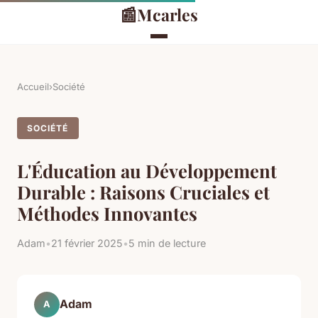
📰
Mcarles
Accueil
›
Société
SOCIÉTÉ
L'Éducation au Développement
Durable : Raisons Cruciales et
Méthodes Innovantes
Adam
•
21 février 2025
•
5 min de lecture
Adam
A