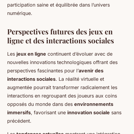
participation saine et équilibrée dans l’univers
numérique.
Perspectives futures des jeux en
ligne et des interactions sociales
Les
jeux en ligne
continuent d’évoluer avec de
nouvelles innovations technologiques offrant des
perspectives fascinantes pour l’
avenir des
interactions sociales
. La réalité virtuelle et
augmentée pourrait transformer radicalement les
interactions en regroupant des joueurs aux coins
opposés du monde dans des
environnements
immersifs
, favorisant une
innovation sociale
sans
précédent.