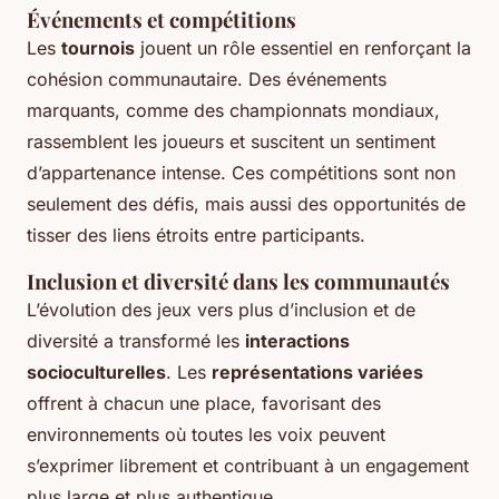
Événements et compétitions
Les
tournois
jouent un rôle essentiel en renforçant la
cohésion communautaire. Des événements
marquants, comme des championnats mondiaux,
rassemblent les joueurs et suscitent un sentiment
d’appartenance intense. Ces compétitions sont non
seulement des défis, mais aussi des opportunités de
tisser des liens étroits entre participants.
Inclusion et diversité dans les communautés
L’évolution des jeux vers plus d’inclusion et de
diversité a transformé les
interactions
socioculturelles
. Les
représentations variées
offrent à chacun une place, favorisant des
environnements où toutes les voix peuvent
s’exprimer librement et contribuant à un engagement
plus large et plus authentique.