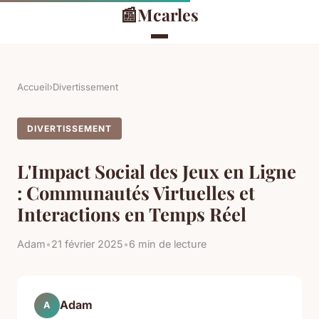
📰
Mcarles
Accueil
›
Divertissement
DIVERTISSEMENT
L'Impact Social des Jeux en Ligne
: Communautés Virtuelles et
Interactions en Temps Réel
Adam
•
21 février 2025
•
6 min de lecture
Adam
A