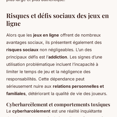
Risques et défis sociaux des jeux en
ligne
Alors que les
jeux en ligne
offrent de nombreux
avantages sociaux, ils présentent également des
risques sociaux
non négligeables. L’un des
principaux défis est l’
addiction
. Les signes d’une
utilisation problématique incluent l’incapacité à
limiter le temps de jeu et la négligence des
responsabilités. Cette dépendance peut
sérieusement nuire aux
relations personnelles et
familiales
, détériorant la qualité de vie des joueurs.
Cyberharcèlement et comportements toxiques
Le
cyberharcèlement
est une réalité inquiétante