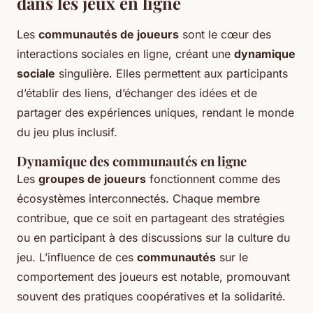
dans les jeux en ligne
Les
communautés de joueurs
sont le cœur des
interactions sociales en ligne, créant une
dynamique
sociale
singulière. Elles permettent aux participants
d’établir des liens, d’échanger des idées et de
partager des expériences uniques, rendant le monde
du jeu plus inclusif.
Dynamique des communautés en ligne
Les
groupes de joueurs
fonctionnent comme des
écosystèmes interconnectés. Chaque membre
contribue, que ce soit en partageant des stratégies
ou en participant à des discussions sur la culture du
jeu. L’influence de ces
communautés
sur le
comportement des joueurs est notable, promouvant
souvent des pratiques coopératives et la solidarité.