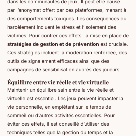
dans les communautés de jeux. Il peut être causé
par l’anonymat offert par ces plateformes, menant à
des comportements toxiques. Les conséquences du
harcèlement incluent le stress et l’isolement des
victimes. Pour contrer ces effets, la mise en place de
stratégies de gestion et de prévention
est cruciale.
Ces stratégies incluent la modération renforcée, des
outils de signalement efficaces ainsi que des
campagnes de sensibilisation auprès des joueurs.
Équilibre entre vie réelle et vie virtuelle
Maintenir un équilibre sain entre la vie réelle et
virtuelle est essentiel. Les jeux peuvent impacter la
vie personnelle, en empiétant sur le temps de
sommeil ou d’autres activités essentielles. Pour
éviter ces effets, il est conseillé d’utiliser des
techniques telles que la gestion du temps et la