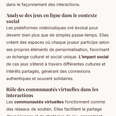
dans le façonnement des interactions.
Analyse des jeux en ligne dans le contexte
social
Les plateformes vidéoludiques ont évolué pour
devenir bien plus que de simples passe-temps. Elles
créent des espaces où chaque joueur participe selon
ses propres éléments de personnalisation, favorisant
un échange culturel et social unique.
L’impact social
de ces jeux s’étend à travers différentes cultures et
intérêts partagés, générant des connexions
authentiques et souvent solidaires.
Rôle des communautés virtuelles dans les
interactions
Les
communautés virtuelles
fonctionnent comme
des réseaux de soutien. Elles facilitent le partage