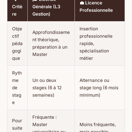
💼 Licence
Critè
Générale (L3
Professionnelle
re
Gestion)
Obje
Insertion
Approfondisseme
ctif
professionnelle
nt théorique,
péda
rapide,
préparation à un
gogi
spécialisation
Master
que
métier
Ryth
me
Un ou deux
Alternance ou
de
stages (6 à 12
stage long (6 mois
stag
semaines)
minimum)
e
Fréquente :
Pour
Master
Moins fréquente,
suite
universitaire ou
mais possible