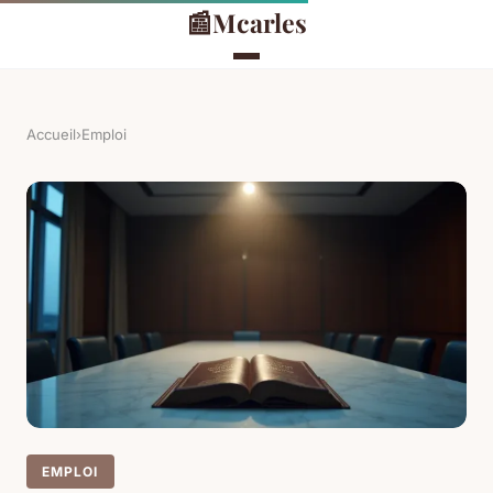
📰
Mcarles
Accueil
›
Emploi
EMPLOI