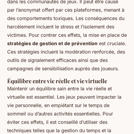
dans les communautés de jeux. Il peut être causé
par l’anonymat offert par ces plateformes, menant à
des comportements toxiques. Les conséquences du
harcèlement incluent le stress et l’isolement des
victimes. Pour contrer ces effets, la mise en place de
stratégies de gestion et de prévention
est cruciale.
Ces stratégies incluent la modération renforcée, des
outils de signalement efficaces ainsi que des
campagnes de sensibilisation auprès des joueurs.
Équilibre entre vie réelle et vie virtuelle
Maintenir un équilibre sain entre la vie réelle et
virtuelle est essentiel. Les jeux peuvent impacter la
vie personnelle, en empiétant sur le temps de
sommeil ou d’autres activités essentielles. Pour
éviter ces effets, il est conseillé d’utiliser des
techniques telles que la gestion du temps et la