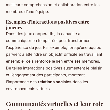
meilleure compréhension et collaboration entre les
membres d’une équipe.
Exemples d’interactions positives entre
joueurs
Dans des jeux coopératifs, la capacité à
communiquer en temps réel peut transformer
l’expérience de jeu. Par exemple, lorsqu’une équipe
parvient à atteindre un objectif difficile en travaillant
ensemble, cela renforce le lien entre ses membres.
De telles interactions positives augmentent le plaisir
et l’engagement des participants, montrant
l’importance des
relations sociales
dans les
environnements virtuels.
Communautés virtuelles et leur rôle