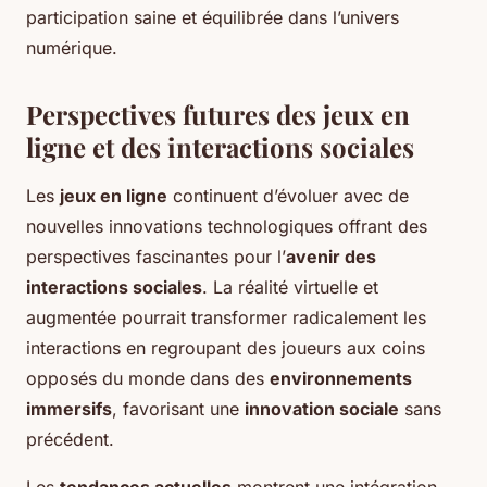
participation saine et équilibrée dans l’univers
numérique.
Perspectives futures des jeux en
ligne et des interactions sociales
Les
jeux en ligne
continuent d’évoluer avec de
nouvelles innovations technologiques offrant des
perspectives fascinantes pour l’
avenir des
interactions sociales
. La réalité virtuelle et
augmentée pourrait transformer radicalement les
interactions en regroupant des joueurs aux coins
opposés du monde dans des
environnements
immersifs
, favorisant une
innovation sociale
sans
précédent.