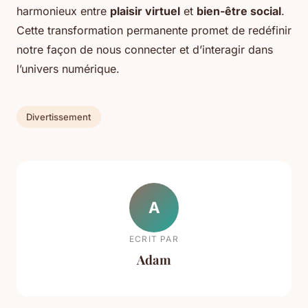
harmonieux entre
plaisir virtuel
et
bien-être social
.
Cette transformation permanente promet de redéfinir
notre façon de nous connecter et d’interagir dans
l’univers numérique.
Divertissement
A
ECRIT PAR
Adam