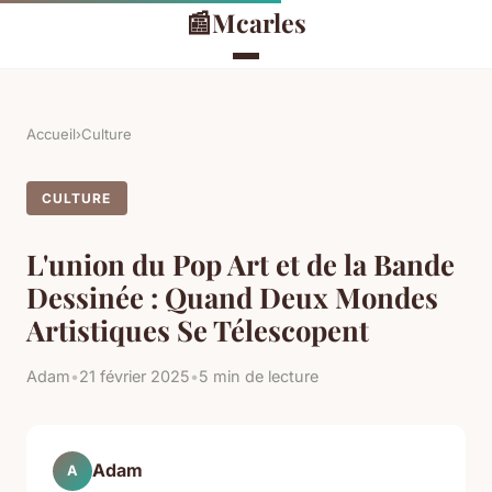
📰
Mcarles
Accueil
›
Culture
CULTURE
L'union du Pop Art et de la Bande
Dessinée : Quand Deux Mondes
Artistiques Se Télescopent
Adam
•
21 février 2025
•
5 min de lecture
Adam
A