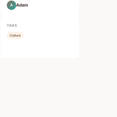
Adam
A
TAGS
Culture