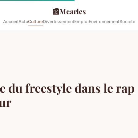
📰
Mcarles
Accueil
Actu
Culture
Divertissement
Emploi
Environnement
Société
se du freestyle dans le rap
eur